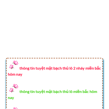
thông tin tuyệt mật bạch thủ lô 2 nháy miền bắc
hôm nay
thông tin tuyệt mật bạch thủ lô miền bắc hôm
nay