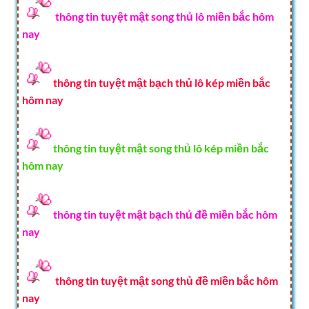
thông tin tuyệt mật song thủ lô miền bắc hôm
nay
thông tin tuyệt mật bạch thủ lô kép miền bắc
hôm nay
thông tin tuyệt mật song thủ lô kép miền bắc
hôm nay
thông tin tuyệt mật bạch thủ đề miền bắc hôm
nay
thông tin tuyệt mật song thủ đề miền bắc hôm
nay