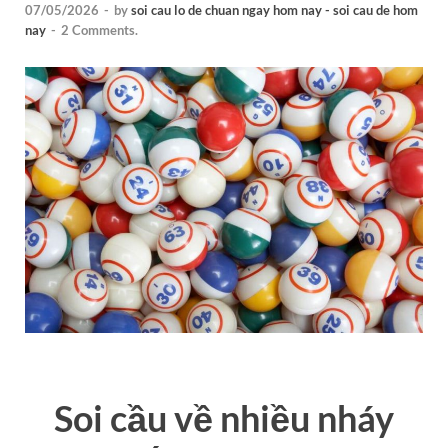
07/05/2026
-
by
soi cau lo de chuan ngay hom nay - soi cau de hom
nay
-
2 Comments.
Soi cầu về nhiều nháy