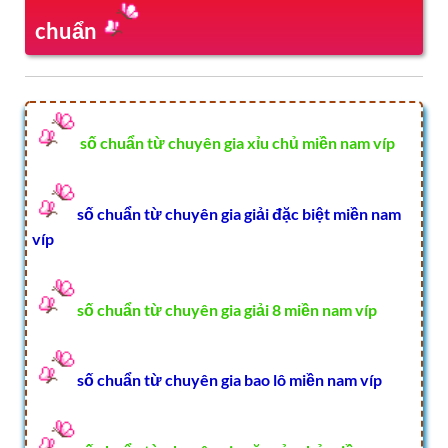
chuẩn
số chuẩn từ chuyên gia xỉu chủ miền nam víp
số chuẩn từ chuyên gia giải đặc biệt miền nam
víp
số chuẩn từ chuyên gia giải 8 miền nam víp
số chuẩn từ chuyên gia bao lô miền nam víp