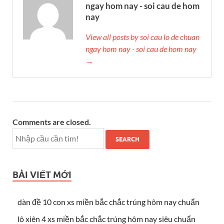
ngay hom nay - soi cau de hom
nay
View all posts by soi cau lo de chuan
ngay hom nay - soi cau de hom nay
→
Comments are closed.
SEARCH
BÀI VIẾT MỚI
dàn đề 10 con xs miền bắc chắc trúng hôm nay chuẩn
lô xiên 4 xs miền bắc chắc trúng hôm nay siêu chuẩn