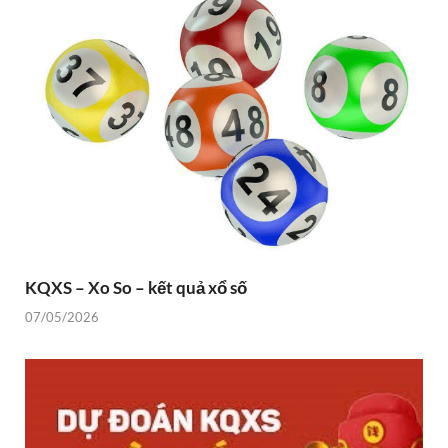
KQXS – Xo So – kết quả xổ số
07/05/2026