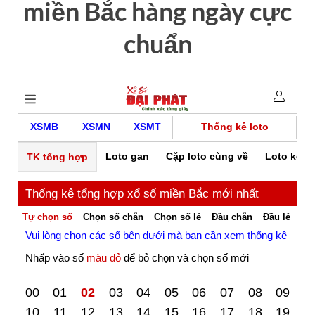
miền Bắc hàng ngày cực
chuẩn