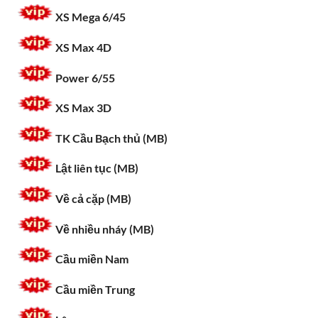
XS Mega 6/45
XS Max 4D
Power 6/55
XS Max 3D
TK Cầu Bạch thủ (MB)
Lật liên tục (MB)
Về cả cặp (MB)
Về nhiều nháy (MB)
Cầu miền Nam
Cầu miền Trung