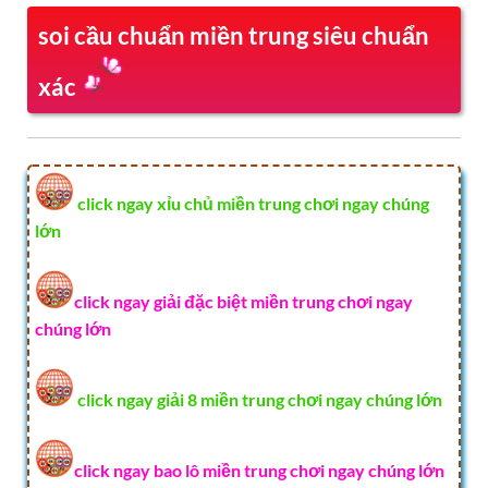
soi cầu chuẩn miền trung siêu chuẩn
xác
click ngay xỉu chủ miền trung chơi ngay chúng
lớn
click ngay giải đặc biệt miền trung chơi ngay
chúng lớn
click ngay giải 8 miền trung chơi ngay chúng lớn
click ngay bao lô miền trung chơi ngay chúng lớn