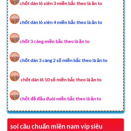
chốt dàn lô xiên 3 miền bắc theo là ăn to
chốt dàn lô xiên 4 miền bắc theo là ăn to
chốt 3 càng miền bắc theo là ăn to
chốt dàn 3 càng 2 số miền bắc theo là ăn to
chốt dàn lô 10 số miền bắc theo là ăn to
chốt đề đầu đuôi miền bắc theo là ăn to
soi cầu chuẩn miền nam víp siêu